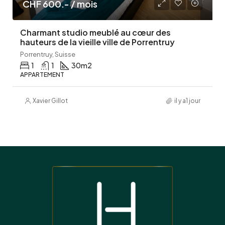
CHF 600.- / mois
Charmant studio meublé au cœur des
hauteurs de la vieille ville de Porrentruy
Porrentruy, Suisse
1
1
30
m2
APPARTEMENT
Xavier Gillot
il y a1 jour