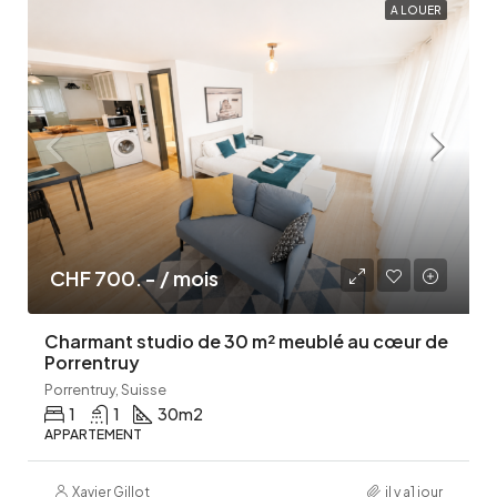
A LOUER
CHF 700. - / mois
Charmant studio de 30 m² meublé au cœur de
Porrentruy
Porrentruy, Suisse
1
1
30
m2
APPARTEMENT
Xavier Gillot
il y a1 jour