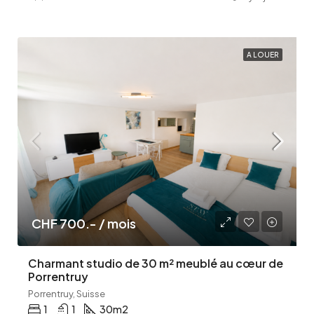
A LOUER
CHF 700.- / mois
Charmant studio de 30 m² meublé au cœur de
Porrentruy
Porrentruy, Suisse
1
1
30
m2