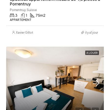
Porrentruy
Porrentruy, Suisse
3
1
75
m2
APPARTEMENT
Xavier Gillot
il y a1 jour
A LOUER