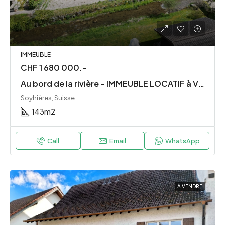
IMMEUBLE
CHF 1 680 000.-
Au bord de la rivière – IMMEUBLE LOCATIF à VENDRE
Soyhières, Suisse
143
m2
Call
Email
WhatsApp
A VENDRE