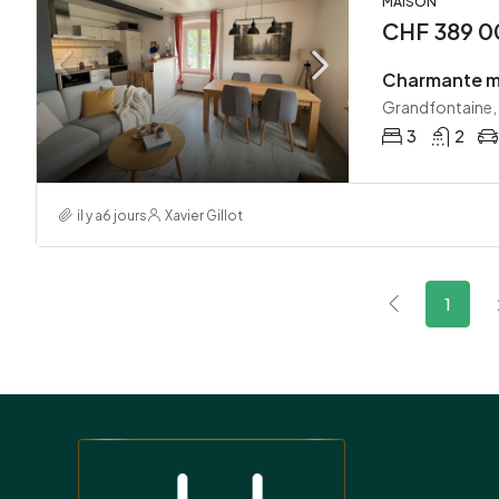
MAISON
CHF 389 0
Grandfontaine, 
3
2
il y a6 jours
Xavier Gillot
1