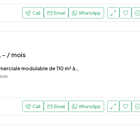
420 000€
Callas, France
Call
Email
WhatsApp
- / mois
Surface commerciale modulable de 110 m² à louer – CHF 3’000.– / mois – Le Noirmont
isse
Call
Email
WhatsApp