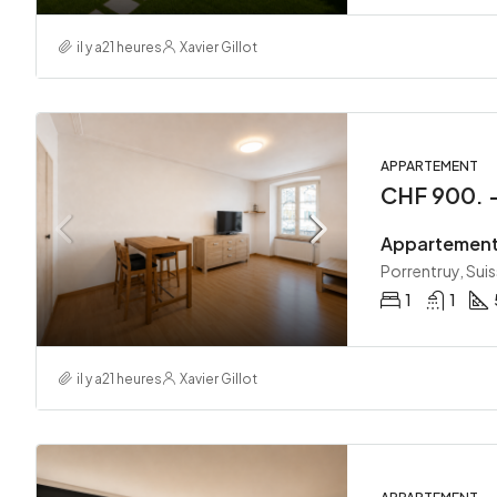
il y a21 heures
Xavier Gillot
APPARTEMENT
CHF 900. -
Porrentruy, Sui
1
1
il y a21 heures
Xavier Gillot