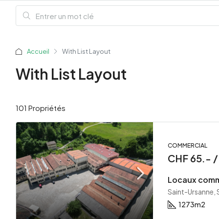
Accueil
With List Layout
With List Layout
101 Propriétés
COMMERCIAL
CHF 65.- 
Saint-Ursanne, 
1273
m2