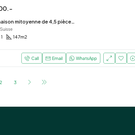
00.-
Charmante maison mitoyenne de 4,5 pièces avec jardin, cave voûtée et garage à Grandfontaine
Suisse
1
147
m2
Call
Email
WhatsApp
2
3