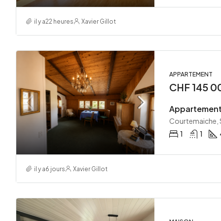
il y a22 heures
Xavier Gillot
APPARTEMENT
CHF 145 0
Courtemaiche, 
1
1
il y a6 jours
Xavier Gillot