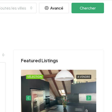
outes les villes
Avancé
Chercher
Featured Listings
A VENDRE
SÉLECTION
A VENDRE
SÉLEC