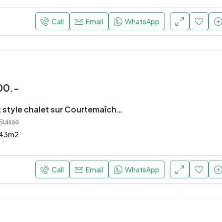
Call
Email
WhatsApp
00.-
Appartement style chalet sur Courtemaîche – 2,5 pièces
Suisse
43
m2
Call
Email
WhatsApp