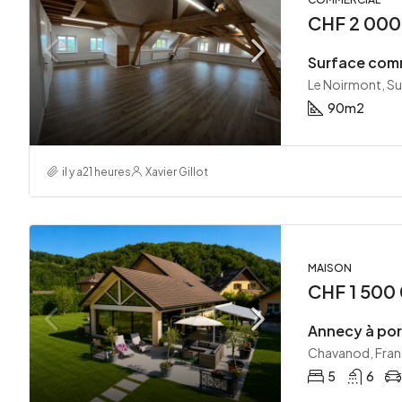
CHF 2 000.
Le Noirmont, Su
90
m2
il y a21 heures
Xavier Gillot
MAISON
CHF 1 500
Chavanod, Fran
5
6