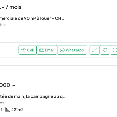
- / mois
Surface commerciale de 90 m² à louer – CHF 2’000.– / mois – Le Noirmont
isse
Call
Email
WhatsApp
 000.-
Annecy à portée de main, la campagne au quotidien
ce
1
421
m2