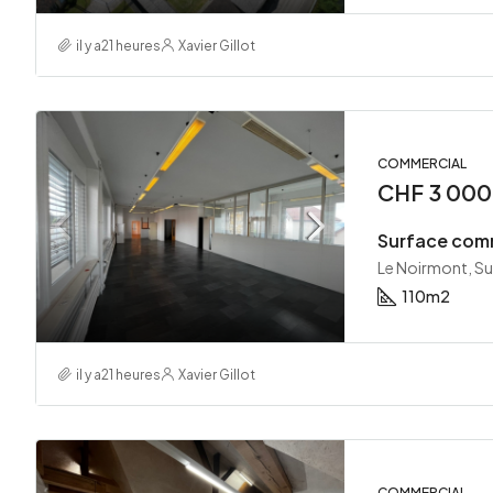
il y a21 heures
Xavier Gillot
COMMERCIAL
CHF 3 000.
Le Noirmont, Su
110
m2
il y a21 heures
Xavier Gillot
COMMERCIAL