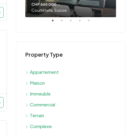
CHF 665 000.-
Prix s
Courtételle, Suisse
Fonten
Property Type
Appartement
Maison
Immeuble
Commercial
Terrain
Complexe