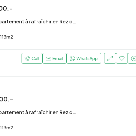
00.-
Lumineux appartement à rafraîchir en Rez de jardin
113
m2
Call
Email
WhatsApp
00.-
Lumineux appartement à rafraîchir en Rez de jardin
113
m2