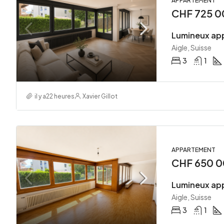
APPARTEMENT
CHF 725 0
Aigle, Suisse
3
1
il y a22 heures
Xavier Gillot
APPARTEMENT
CHF 650 0
Aigle, Suisse
3
1