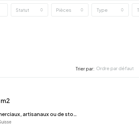
Statut
Pièces
Type
T
Ordre par défaut
Trier par:
SÉLECTION
/ m2
Locaux commerciaux, artisanaux ou de stockage à louer à Saint-Ursanne
Suisse