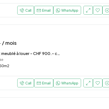
Call
Email
WhatsApp
 / mois
Appartement meublé à louer – CHF 900.– charges comprises
sse
50
m2
Call
Email
WhatsApp