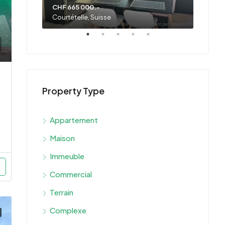
CHF 665 000.-
Prix s
Courtételle, Suisse
Fonten
Property Type
Appartement
Maison
Immeuble
Commercial
Terrain
Complexe