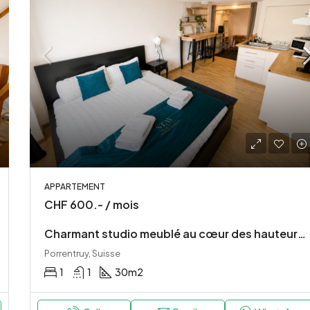
APPARTEMENT
CHF 600.- / mois
Charmant studio meublé au cœur des hauteurs de la vieille ville de Porrentruy
Porrentruy, Suisse
1
1
30
m2