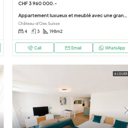
CHF 3 960 000.-
Appartement luxueux et meublé avec une grande terrasse donnant sur la montagne – A quelques minutes de Gstaad
Château-d'Oex, Suisse
4
3
198
m2
Call
Email
WhatsApp
A LOUER