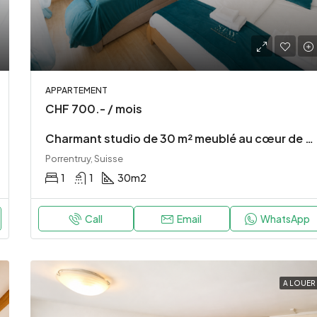
APPARTEMENT
CHF 700.- / mois
Charmant studio de 30 m² meublé au cœur de Porrentruy
Porrentruy, Suisse
1
1
30
m2
Call
Email
WhatsApp
A LOUER