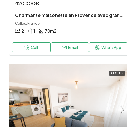
420 000€
Charmante maisonette en Provence avec grand terrain
Callas, France
2
1
70
m2
Call
Email
WhatsApp
A LOUER