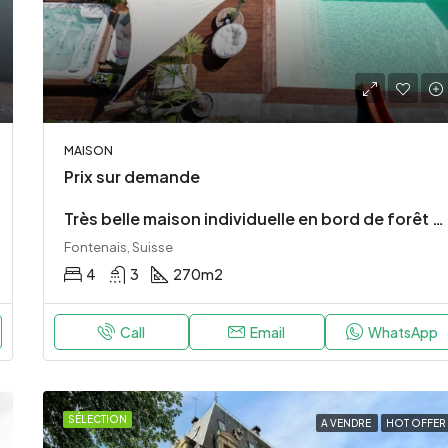
420 000€
Callas, France
MAISON
Prix sur demande
Très belle maison individuelle en bord de forêt sur les hauteurs
Fontenais, Suisse
4
3
270
m2
Call
Email
WhatsApp
SÉLECTION
A VENDRE
HOT OFFER