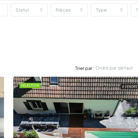
Statut
Pièces
Type
T
Ordre par défaut
Trier par:
SÉLECTION
A VENDRE
SÉLECTION