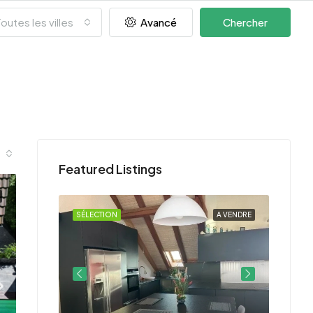
outes les villes
Avancé
Chercher
Featured Listings
A VENDRE
SÉLECTION
A VENDRE
SÉLEC