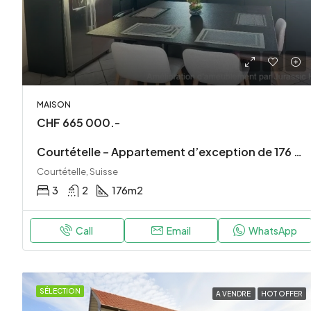
MAISON
CHF 665 000.-
Courtételle – Appartement d’exception de 176 m² avec piscine et jacuzzi privé – un cachet unique
Courtételle, Suisse
3
2
176
m2
Call
Email
WhatsApp
SÉLECTION
A VENDRE
HOT OFFER