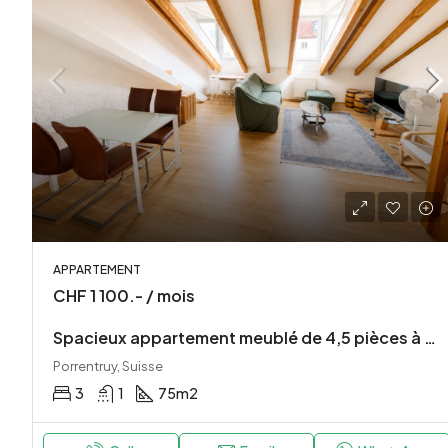
APPARTEMENT
CHF 1 100.- / mois
Spacieux appartement meublé de 4,5 pièces à Porrentruy
Porrentruy, Suisse
3
1
75
m2