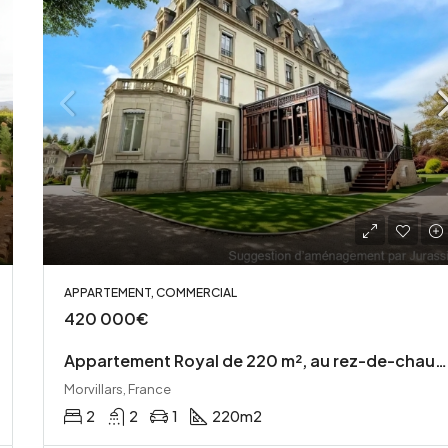
APPARTEMENT, COMMERCIAL
420 000€
Appartement Royal de 220 m², au rez-de-chaussée d’un château du XIII s.
Morvillars, France
2
2
1
220
m2