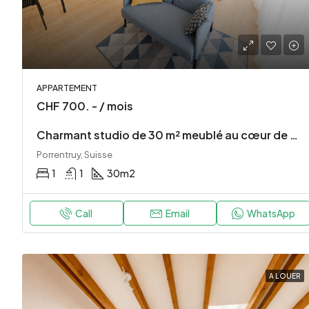
APPARTEMENT
CHF 700. - / mois
Charmant studio de 30 m² meublé au cœur de Porrentruy
Porrentruy, Suisse
1
1
30
m2
Call
Email
WhatsApp
A LOUER