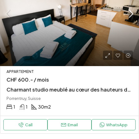
APPARTEMENT
CHF 600.- / mois
Charmant studio meublé au cœur des hauteurs de la vieille ville de Porrentruy
Porrentruy, Suisse
1
1
30
m2
Call
Email
WhatsApp