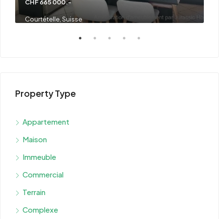
CHF 665 000.-
P
Courtételle, Suisse
F
Property Type
Appartement
Maison
Immeuble
Commercial
Terrain
Complexe