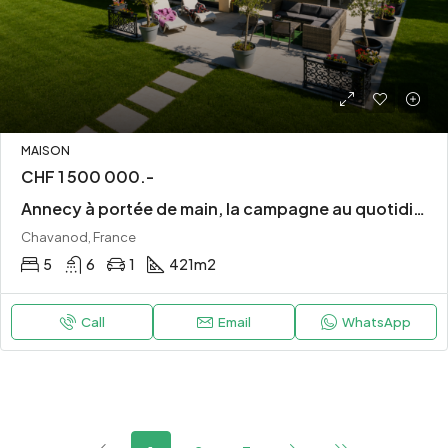
MAISON
CHF 1 500 000.-
Annecy à portée de main, la campagne au quotidien
Chavanod, France
5
6
1
421
m2
Call
Email
WhatsApp