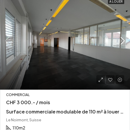
A LOUER
COMMERCIAL
CHF 3 000.- / mois
Surface commerciale modulable de 110 m² à louer – CHF 3’000.– / mois – Le Noirmont
Le Noirmont, Suisse
110
m2