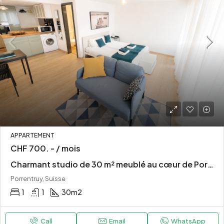
APPARTEMENT
CHF 700. - / mois
Charmant studio de 30 m² meublé au cœur de Porrentruy
Porrentruy, Suisse
1
1
30
m2
Call
Email
WhatsApp