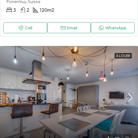
Porrentruy, Suisse
3
2
120
m2
Call
Email
WhatsApp
A LOUER