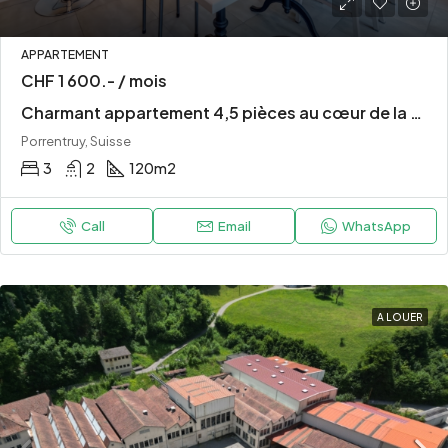
APPARTEMENT
CHF 1 600.- / mois
Charmant appartement 4,5 pièces au cœur de la vieille ville de Porrentruy
Porrentruy, Suisse
3
2
120
m2
Call
Email
WhatsApp
A LOUER