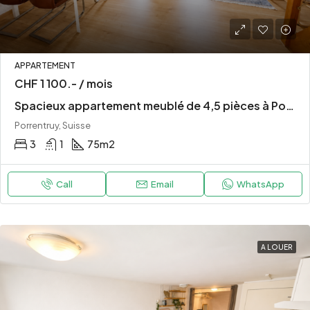
APPARTEMENT
CHF 1 100.- / mois
Spacieux appartement meublé de 4,5 pièces à Porrentruy
Porrentruy, Suisse
3
1
75
m2
Call
Email
WhatsApp
A LOUER