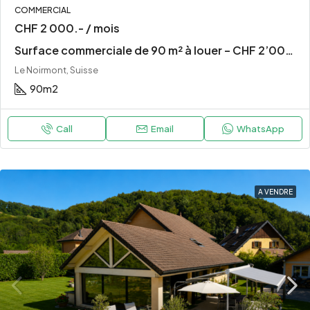
COMMERCIAL
CHF 2 000.- / mois
Surface commerciale de 90 m² à louer – CHF 2’000.– / mois – Le Noirmont
Le Noirmont, Suisse
90
m2
Call
Email
WhatsApp
A VENDRE