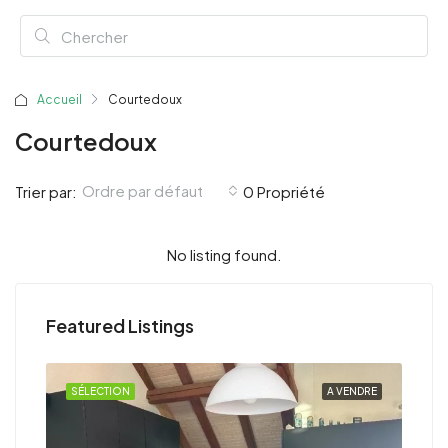
Accueil
Courtedoux
Courtedoux
Ordre par défaut
Trier par:
0 Propriété
No listing found.
Featured Listings
NDRE
SÉLECTION
A VENDRE
SÉL