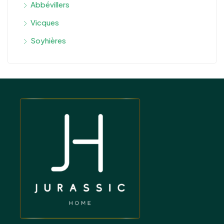
Abbévillers
Vicques
Soyhières