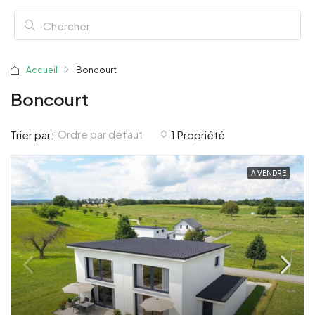
Accueil
Boncourt
Boncourt
Ordre par défaut
Trier par:
1 Propriété
A VENDRE