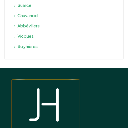
Suarce
Chavanod
Abbévillers
Vicques
Soyhières