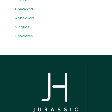
Chavanod
Abbévillers
Vicques
Soyhières