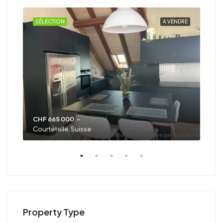
NDRE
SÉLECTION
A VENDRE
SÉL
CHF 665 000.-
Pri
Courtételle, Suisse
Font
Property Type