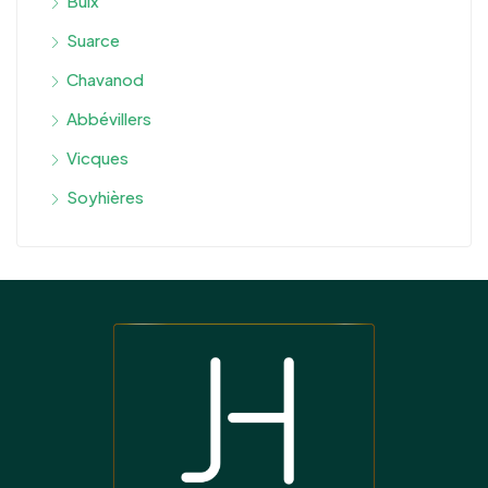
Buix
Suarce
Chavanod
Abbévillers
Vicques
Soyhières