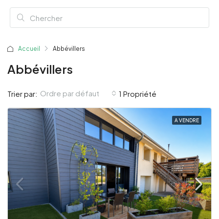
Accueil
Abbévillers
Abbévillers
Ordre par défaut
Trier par:
1 Propriété
A VENDRE