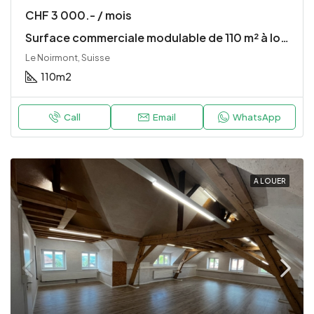
CHF 3 000.- / mois
Surface commerciale modulable de 110 m² à louer – CHF 3’000.– / mois – Le Noirmont
Le Noirmont, Suisse
110
m2
Call
Email
WhatsApp
A LOUER