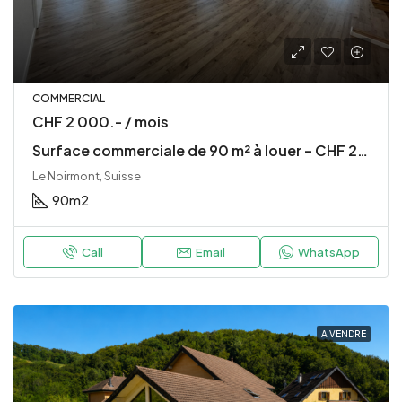
COMMERCIAL
CHF 2 000.- / mois
Surface commerciale de 90 m² à louer – CHF 2’000.– / mois – Le Noirmont
Le Noirmont, Suisse
90
m2
Call
Email
WhatsApp
A VENDRE