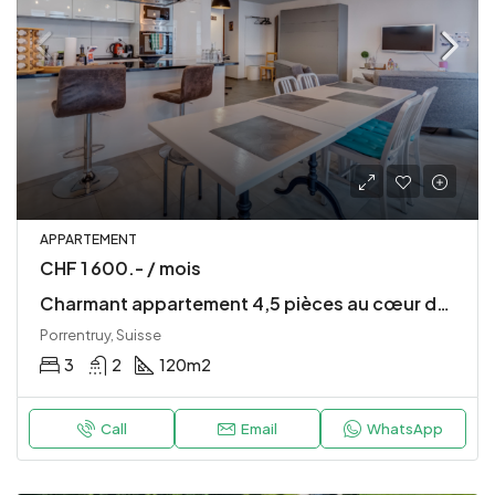
APPARTEMENT
CHF 1 600.- / mois
Charmant appartement 4,5 pièces au cœur de la vieille ville de Porrentruy
Porrentruy, Suisse
3
2
120
m2
Call
Email
WhatsApp