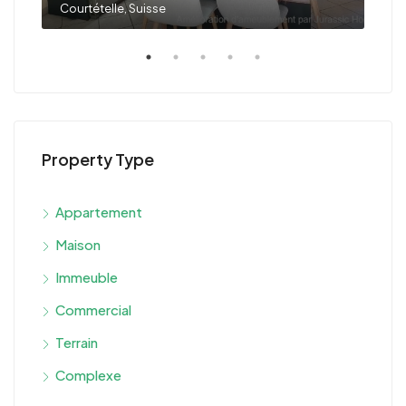
Courtételle, Suisse
Font
Property Type
Appartement
Maison
Immeuble
Commercial
Terrain
Complexe