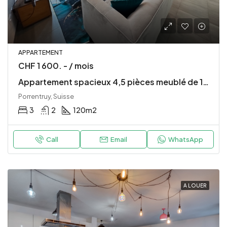
APPARTEMENT
CHF 1 600. - / mois
Appartement spacieux 4,5 pièces meublé de 120 m² au cœur de Porrentruy
Porrentruy, Suisse
3
2
120
m2
Call
Email
WhatsApp
A LOUER